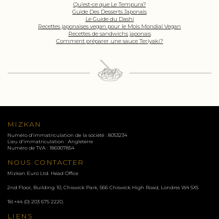
Qu’est-ce que Le Tempura?
Guide Des Desserts Japonais
Le Guide du Dashi
Recettes japonaises vegan pour le Mois Mondial Vegan
Recettes de sandwichs japonais
Comment préparer une sauce Teriyaki?
MIZKAN
Numéro d’immatriculation de la société : 8053234
Lieu d’immatriculation : Angleterre
Numéro de TVA : 186907854
NOUS CONTACTER
Mizkan Euro Ltd. Head Office
2nd Floor, Building 10, Chiswick Park, 566 Chiswick High Road, Londres
W4 5XS
Tél.
+44 (0) 203 675 2220
,
LIENS