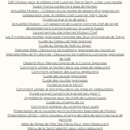
Défi Mizkan pour le célèbre chef cuisinier Pierre Sang : créer une recette
fusion franco-coréenne à base de Honteri
Actualités Mizkan – Création d’une recette de dessert afro-japonais en
collaboration avec le célèbre chef cuisinier Mory Sacko
Qu’est-ce que la lie de saké ?
Actualités Mizkan – Un passionné de cuisine nommé chef de projet
développement culinaire axé sur la cuisine fusion
Lancement du site Internet Mizkan Chef
Les 3 meilleures recettes japonaises inspirées des Jeux Olympiques de Tokyo
Guide du Gâteau de Noël Japonais
Guide du Repas de Noël au Japon
Spéciales fêtes : Découvrez les traditions japonaises du nouvel an
Spéciales fêtes de fin d’année : Découvrez les traditions culinaires japonaises
de noël
Desserts Pour Pâques Inspirés de la Cuisine Japonaise
Comment utiliser le Honteri dans vos repas de restaurant
Comment préparer des sushis végétariens
Guide des sauces japonaises
Guide des nouilles japonaises
Qu’est-ce que le Mirin?
Comment utiliser le Shiragiku dans vos repas en restauration
Qu’est-ce que l’umami et quel est son goût ?
Ingrédients japonais pour les chefs de cuisine fusion
Guide du vinaigre de riz
Comment préparer du vinaigre pour sushi
Présentation de la nouvelle gamme Kitchen Essentials de Mizkan
Présentation d’OSU, notre nouveau vinaigre de cidre de pommes haut de
gamme
Idées de Repas de Fête Des Mères Pour Votre Restaurant
Menu de la Saint Valentin pour votre restaurant