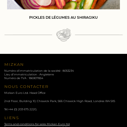
PICKLES DE LÉGUMES AU SHIRAGIKU
MIZKAN
Numéro d’immatriculation de la société : 8053234
Lieu d’immatriculation : Angleterre
Numéro de TVA : 186907854
NOUS CONTACTER
Mizkan Euro Ltd. Head Office
2nd Floor, Building 10, Chiswick Park, 566 Chiswick High Road, Londres
W4 5XS
Tél.
+44 (0) 203 675 2220
,
LIENS
Terms and conditions for sales Mizkan Euro ltd