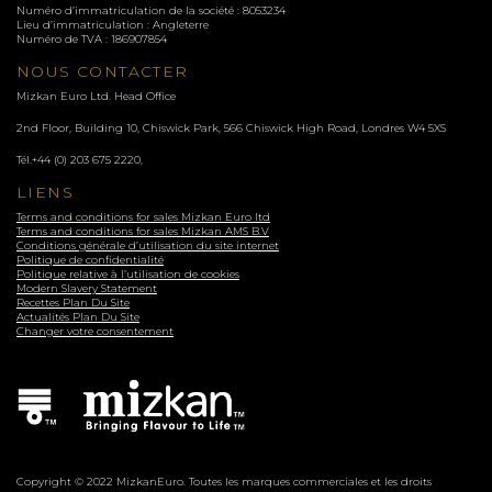
Numéro d’immatriculation de la société : 8053234
Lieu d’immatriculation : Angleterre
Numéro de TVA : 186907854
NOUS CONTACTER
Mizkan Euro Ltd. Head Office
2nd Floor, Building 10, Chiswick Park, 566 Chiswick High Road, Londres
W4 5XS
Tél.
+44 (0) 203 675 2220
,
LIENS
Terms and conditions for sales Mizkan Euro ltd
Terms and conditions for sales Mizkan AMS B.V
Conditions générale d’utilisation du site internet
Politique de confidentialité
Politique relative à l’utilisation de cookies
Modern Slavery Statement
Recettes Plan Du Site
Actualités Plan Du Site
Changer votre consentement
Copyright © 2022 MizkanEuro. Toutes les marques commerciales et les droits