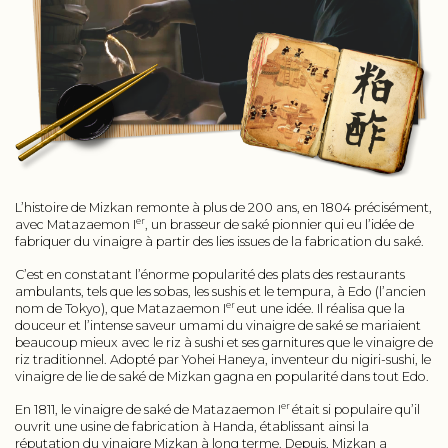
L’histoire de Mizkan remonte à plus de 200 ans, en 1804 précisément,
er
avec Matazaemon I
, un brasseur de saké pionnier qui eu l’idée de
fabriquer du vinaigre à partir des lies issues de la fabrication du saké.
C’est en constatant l’énorme popularité des plats des restaurants
ambulants, tels que les sobas, les sushis et le tempura, à Edo (l’ancien
er
nom de Tokyo), que Matazaemon I
eut une idée. Il réalisa que la
douceur et l’intense saveur umami du vinaigre de saké se mariaient
beaucoup mieux avec le riz à sushi et ses garnitures que le vinaigre de
riz traditionnel. Adopté par Yohei Haneya, inventeur du nigiri-sushi, le
vinaigre de lie de saké de Mizkan gagna en popularité dans tout Edo.
er
En 1811, le vinaigre de saké de Matazaemon I
était si populaire qu’il
ouvrit une usine de fabrication à Handa, établissant ainsi la
réputation du vinaigre Mizkan à long terme. Depuis, Mizkan a