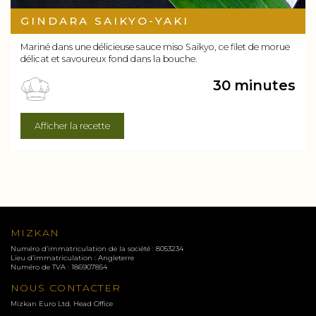
GINDARA SAIKYO-YAKI
Mariné dans une délicieuse sauce miso Saikyo, ce filet de morue
délicat et savoureux fond dans la bouche.
30 minutes
Afficher la recette
MIZKAN
Numéro d’immatriculation de la société : 8053234
Lieu d’immatriculation : Angleterre
Numéro de TVA : 186907854
NOUS CONTACTER
Mizkan Euro Ltd. Head Office