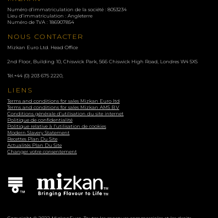
Numéro d’immatriculation de la société : 8053234
Lieu d’immatriculation : Angleterre
Numéro de TVA : 186907854
NOUS CONTACTER
Mizkan Euro Ltd. Head Office
2nd Floor, Building 10, Chiswick Park, 566 Chiswick High Road, Londres
W4 5XS
Tél.
+44 (0) 203 675 2220
,
LIENS
Terms and conditions for sales Mizkan Euro ltd
Terms and conditions for sales Mizkan AMS B.V
Conditions générale d’utilisation du site internet
Politique de confidentialité
Politique relative à l’utilisation de cookies
Modern Slavery Statement
Recettes Plan Du Site
Actualités Plan Du Site
Changer votre consentement