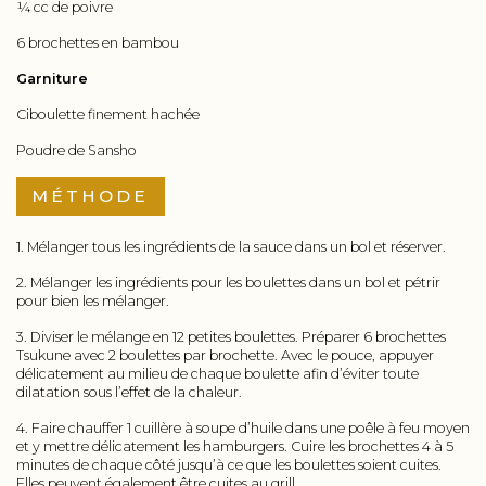
¼ cc de poivre
6 brochettes en bambou
Garniture
Ciboulette finement hachée
Poudre de Sansho
MÉTHODE
1. Mélanger tous les ingrédients de la sauce dans un bol et réserver.
2. Mélanger les ingrédients pour les boulettes dans un bol et pétrir
pour bien les mélanger.
3. Diviser le mélange en 12 petites boulettes. Préparer 6 brochettes
Tsukune avec 2 boulettes par brochette. Avec le pouce, appuyer
délicatement au milieu de chaque boulette afin d’éviter toute
dilatation sous l’effet de la chaleur.
4. Faire chauffer 1 cuillère à soupe d’huile dans une poêle à feu moyen
et y mettre délicatement les hamburgers. Cuire les brochettes 4 à 5
minutes de chaque côté jusqu’à ce que les boulettes soient cuites.
Elles peuvent également être cuites au grill.