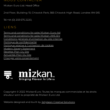
Mizkan Euro Ltd. Head Office
2nd Floor, Building 10, Chiswick Park, 566 Chiswick High Road, Londres
W4 5XS
Tél.
+44 (0) 203 675 2220
,
LIENS
Terms and conditions for sales Mizkan Euro ltd
Terms and conditions for sales Mizkan AMS B.V
Conditions générale d’utilisation du site internet
Politique de confidentialité
Politique relative à l’utilisation de cookies
Modern Slavery Statement
Recettes Plan Du Site
Actualités Plan Du Site
Changer votre consentement
Copyright © 2022 MizkanEuro. Toutes les marques commerciales et les droits
d’auteur sont la propriété de Mizkan Euro Ltd.
Website designed and built by
Jellybean Creative Solutions