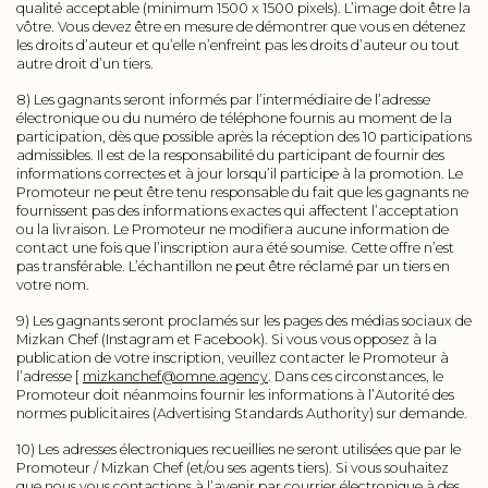
qualité acceptable (minimum 1500 x 1500 pixels). L’image doit être la
vôtre. Vous devez être en mesure de démontrer que vous en détenez
les droits d’auteur et qu’elle n’enfreint pas les droits d’auteur ou tout
autre droit d’un tiers.
8) Les gagnants seront informés par l’intermédiaire de l’adresse
électronique ou du numéro de téléphone fournis au moment de la
participation, dès que possible après la réception des 10 participations
admissibles. Il est de la responsabilité du participant de fournir des
informations correctes et à jour lorsqu’il participe à la promotion. Le
Promoteur ne peut être tenu responsable du fait que les gagnants ne
fournissent pas des informations exactes qui affectent l’acceptation
ou la livraison. Le Promoteur ne modifiera aucune information de
contact une fois que l’inscription aura été soumise. Cette offre n’est
pas transférable. L’échantillon ne peut être réclamé par un tiers en
votre nom.
9) Les gagnants seront proclamés sur les pages des médias sociaux de
Mizkan Chef (Instagram et Facebook). Si vous vous opposez à la
publication de votre inscription, veuillez contacter le Promoteur à
l’adresse [
mizkanchef@omne.agency
. Dans ces circonstances, le
Promoteur doit néanmoins fournir les informations à l’Autorité des
normes publicitaires (Advertising Standards Authority) sur demande.
10) Les adresses électroniques recueillies ne seront utilisées que par le
Promoteur / Mizkan Chef (et/ou ses agents tiers). Si vous souhaitez
que nous vous contactions à l’avenir par courrier électronique à des