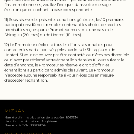
fins promotionnelles, veuillez l’indiquer dans votre message
électronique en cochant la case correspondante.
11) Sous réserve des présentes conditions générales, les 10 premières
participations dûment remplies contenant les photos de recettes
admissibles reçues par le Promoteur recevront une caisse de
Shiragiku (20 litres) ou de Honteri (18 litres).
12) Le Promoteur déploiera tous les efforts raisonnables pour
contacter les participants éligibles aux lots de Shiragiku ou de
Honteri. Si vous ne pouvez pas être contacté, ou n’êtes pas disponible
ou n’avez pas réclamé votre échantillon dans les 10 jours suivant la
date d’annonce, le Promoteur se réserve le droit d’offrir les
échantillons au participant admissible suivant. Le Promoteur
n’accepte aucune responsabilité si vous n’êtes pas en mesure
d’accepter l’échantillon.
MIZKAN
Numéro d’immatriculation de la société : 8053234
Lieu d’immatriculation : Angleterre
Numéro de TVA : 186907854
NOUS CONTACTER