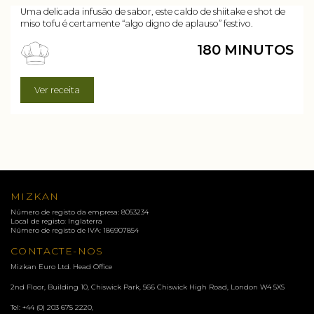
Uma delicada infusão de sabor, este caldo de shiitake e shot de
miso tofu é certamente “algo digno de aplauso” festivo.
180 MINUTOS
Ver receita
MIZKAN
Número de registo da empresa: 8053234
Local de registo: Inglaterra
Número de registo de IVA: 186907854
CONTACTE-NOS
Mizkan Euro Ltd. Head Office
2nd Floor, Building 10, Chiswick Park, 566 Chiswick High Road, London
W4 5XS
Tel:
+44 (0) 203 675 2220
,