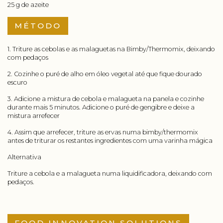
25 g de azeite
MÉTODO
1. Triture as cebolas e as malaguetas na Bimby/Thermomix, deixando
com pedaços
2. Cozinhe o puré de alho em óleo vegetal até que fique dourado
escuro
3. Adicione a mistura de cebola e malagueta na panela e cozinhe
durante mais 5 minutos. Adicione o puré de gengibre e deixe a
mistura arrefecer
4. Assim que arrefecer, triture as ervas numa bimby/thermomix
antes de triturar os restantes ingredientes com uma varinha mágica
Alternativa
Triture a cebola e a malagueta numa liquidificadora, deixando com
pedaços.
FOOD INNOVATION SOLUTIONS