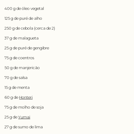
400 g de óleo vegetal
125 g de puré de alho
250 g de cebola (cerca de 2)
37 g de malagueta
25 g de puré de gengibre
75 g de coentros
50 g de manjericão
70 g de salsa
15 g de menta
60 g de
Honteri
75 g de molho de soja
25 g de
Yumai
27 g de sumo de lima