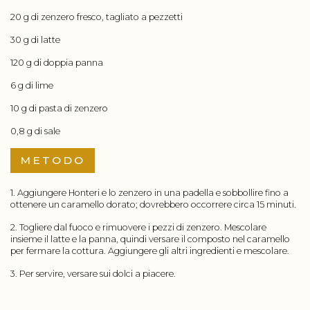
20 g di zenzero fresco, tagliato a pezzetti
30 g di latte
120 g di doppia panna
6 g di lime
10 g di pasta di zenzero
0,8 g di sale
METODO
1. Aggiungere Honteri e lo zenzero in una padella e sobbollire fino a
ottenere un caramello dorato; dovrebbero occorrere circa 15 minuti.
2. Togliere dal fuoco e rimuovere i pezzi di zenzero. Mescolare
insieme il latte e la panna, quindi versare il composto nel caramello
per fermare la cottura. Aggiungere gli altri ingredienti e mescolare.
3. Per servire, versare sui dolci a piacere.