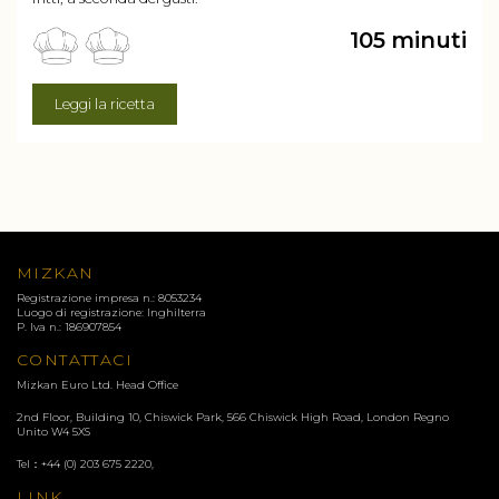
105 minuti
Leggi la ricetta
MIZKAN
Registrazione impresa n.: 8053234
Luogo di registrazione: Inghilterra
P. Iva n.: 186907854
CONTATTACI
Mizkan Euro Ltd. Head Office
2nd Floor, Building 10, Chiswick Park, 566 Chiswick High Road, London Regno
Unito
W4 5XS
Tel：
+44 (0) 203 675 2220
,
LINK