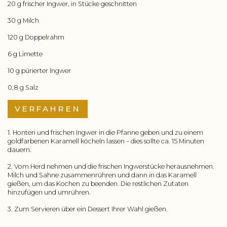
20 g frischer Ingwer, in Stücke geschnitten
30 g Milch
120 g Doppelrahm
6 g Limette
10 g pürierter Ingwer
0,8 g Salz
VERFAHREN
1. Honteri und frischen Ingwer in die Pfanne geben und zu einem
goldfarbenen Karamell köcheln lassen – dies sollte ca. 15 Minuten
dauern.
2. Vom Herd nehmen und die frischen Ingwerstücke herausnehmen.
Milch und Sahne zusammenrühren und dann in das Karamell
gießen, um das Kochen zu beenden. Die restlichen Zutaten
hinzufügen und umrühren.
3. Zum Servieren über ein Dessert Ihrer Wahl gießen.