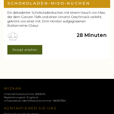
SCHOKOLADEN-MISO-KUCHEN
Ein dekadenter Schokoladenkuchen mit einem Hauch von Miso,
der dem Ganzen Tiefe und einen Umami-Geschmack verleiht,
gekrönt von einer mit Zimt-Honteri aufgegossenen
Buttercreme-Glasur.
28 Minuten
Rezept ansehen
MIZKAN
Unternehmensnummer: 8053234
Registrierungsort: England
Umsatzsteuer-Identifikationsnummer: 186907854
KONTAKTIEREN SIE UNS
Mizkan Euro Ltd. Hauptsitz