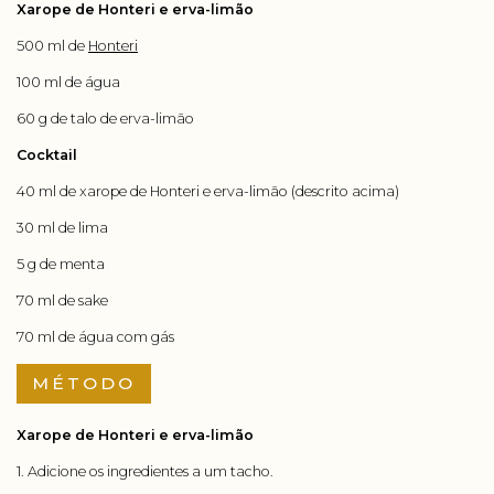
Xarope de Honteri e erva-limão
500 ml de
Honteri
100 ml de água
60 g de talo de erva-limão
Cocktail
40 ml de xarope de Honteri e erva-limão (descrito acima)
30 ml de lima
5 g de menta
70 ml de sake
70 ml de água com gás
MÉTODO
Xarope de Honteri e erva-limão
1. Adicione os ingredientes a um tacho.