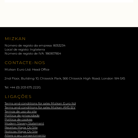
MIZKAN
Número de registo da empresa: 8053234
Local de registo: Inglaterra
Número de registo de IVA: 186907854
CONTACTE-NOS
Mizkan Euro Ltd. Head Office
2nd Floor, Building 10, Chiswick Park, 566 Chiswick High Road, London
W4 5XS
Tel:
+44 (0) 203 675 2220
,
LIGAÇÕES
Terms and conditions for sales Mizkan Euro ltd
Terms and conditions for sales Mizkan AMS B.V
Termos de uso do site
Política de privacidade
Política de cookies
Modern Slavery Statement
Receitas Mapa Do Site
Notícias Mapa Do Site
Altere o seu consentimento