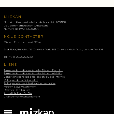
MIZKAN
Numéro d’immatriculation de la société : 8053234
Lieu d’immatriculation : Angleterre
Numéro de TVA : 186907854
NOUS CONTACTER
Mizkan Euro Ltd. Head Office
2nd Floor, Building 10, Chiswick Park, 566 Chiswick High Road, Londres
W4 5XS
Tél.
+44 (0) 203 675 2220
,
LIENS
Terms and conditions for sales Mizkan Euro ltd
Terms and conditions for sales Mizkan AMS B.V
Conditions générale d’utilisation du site internet
Politique de confidentialité
Politique relative à l’utilisation de cookies
Modern Slavery Statement
Recettes Plan Du Site
Actualités Plan Du Site
Changer votre consentement