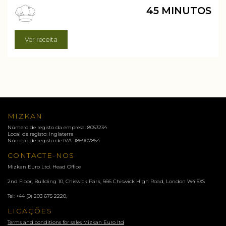
45 MINUTOS
Ver receita
MIZKAN
Número de registo da empresa: 8053234
Local de registo: Inglaterra
Número de registo de IVA: 186907854
CONTACTE-NOS
Mizkan Euro Ltd. Head Office
2nd Floor, Building 10, Chiswick Park, 566 Chiswick High Road, London
W4 5XS
Tel:
+44 (0) 203 675 2220
,
LIGAÇÕES
Terms and conditions for sales Mizkan Euro ltd