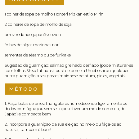
1 colher de sopa de molho Honteri Mizkan estilo Mirin
2 colheres de sopa de molho de soja
arroz redondo japonês cozido
folhas de algas marinhas nori
sementes de sésamo ou de furikake
Sugestão de guarnição: salmão grelhado desfiado (pode misturar-se
com folhas Shiso fatiadas), puré de ameixa Umeboshi ou qualquer
outra guarnição a seu goste (maionese de atum, picles, vegetais)
MÉTODO
1. Faça bolas de arroz triangulares humedecendo ligeiramente os
dedos com água (ou sem se sujar se tiver um molde como eu, do
Japão) e compacte bem
2. Incorpore a guarnição da sua eleição no meio ou fáça-os ao
natural, também é bom!