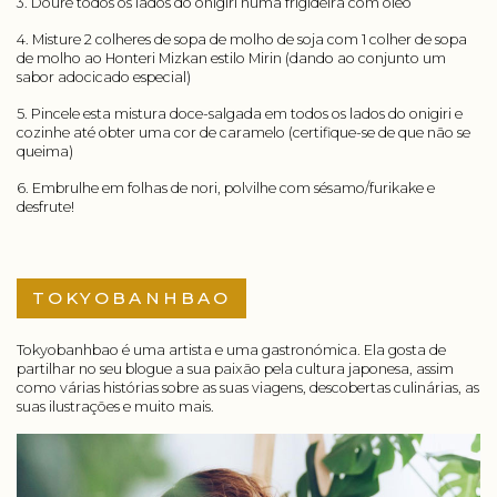
3. Doure todos os lados do onigiri numa frigideira com óleo
4. Misture 2 colheres de sopa de molho de soja com 1 colher de sopa
de molho ao Honteri Mizkan estilo Mirin (dando ao conjunto um
sabor adocicado especial)
5. Pincele esta mistura doce-salgada em todos os lados do onigiri e
cozinhe até obter uma cor de caramelo (certifique-se de que não se
queima)
6. Embrulhe em folhas de nori, polvilhe com sésamo/furikake e
desfrute!
TOKYOBANHBAO
Tokyobanhbao é uma artista e uma gastronómica. Ela gosta de
partilhar no seu blogue a sua paixão pela cultura japonesa, assim
como várias histórias sobre as suas viagens, descobertas culinárias, as
suas ilustrações e muito mais.