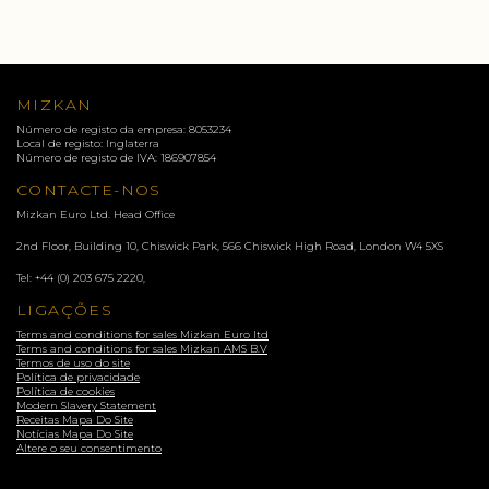
MIZKAN
Número de registo da empresa: 8053234
Local de registo: Inglaterra
Número de registo de IVA: 186907854
CONTACTE-NOS
Mizkan Euro Ltd. Head Office
2nd Floor, Building 10, Chiswick Park, 566 Chiswick High Road, London
W4 5XS
Tel:
+44 (0) 203 675 2220
,
LIGAÇÕES
Terms and conditions for sales Mizkan Euro ltd
Terms and conditions for sales Mizkan AMS B.V
Termos de uso do site
Política de privacidade
Política de cookies
Modern Slavery Statement
Receitas Mapa Do Site
Notícias Mapa Do Site
Altere o seu consentimento