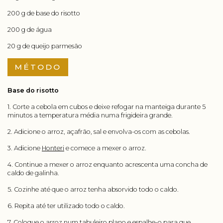
200 g de base do risotto
200 g de água
20 g de queijo parmesão
MÉTODO
Base do risotto
1. Corte a cebola em cubos e deixe refogar na manteiga durante 5
minutos a temperatura média numa frigideira grande.
2. Adicione o arroz, açafrão, sal e envolva-os com as cebolas.
3. Adicione
Honteri
e comece a mexer o arroz.
4. Continue a mexer o arroz enquanto acrescenta uma concha de
caldo de galinha.
5. Cozinhe até que o arroz tenha absorvido todo o caldo.
6. Repita até ter utilizado todo o caldo.
7. Coloque o arroz num tabuleiro plano e espalhe-o para que