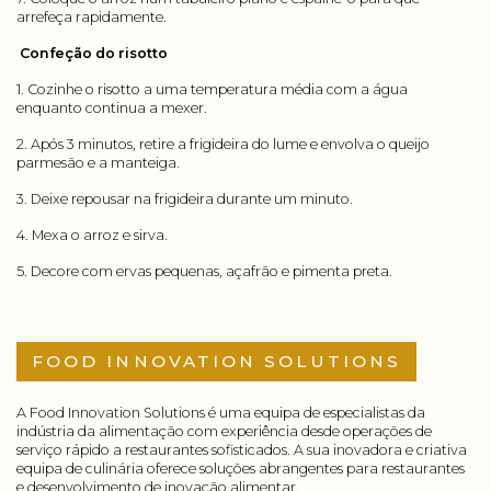
arrefeça rapidamente.
Confeção do risotto
1. Cozinhe o risotto a uma temperatura média com a água
enquanto continua a mexer.
2. Após 3 minutos, retire a frigideira do lume e envolva o queijo
parmesão e a manteiga.
3. Deixe repousar na frigideira durante um minuto.
4. Mexa o arroz e sirva.
5. Decore com ervas pequenas, açafrão e pimenta preta.
FOOD INNOVATION SOLUTIONS
A Food Innovation Solutions é uma equipa de especialistas da
indústria da alimentação com experiência desde operações de
serviço rápido a restaurantes sofisticados. A sua inovadora e criativa
equipa de culinária oferece soluções abrangentes para restaurantes
e desenvolvimento de inovação alimentar.