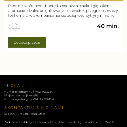
Risotto z szafranem i Honteri o bogatym smaku i głębokim
aromacie, idealne do grillowanych krewetek, przegrzebków czy
też homara w akompaniamencie dużej ilości cytryny i limonki.
40 min.
Zobacz przepis
MIZKAN
Numer rejestracyjny firmy: 8053234
Miejsce rejestracji: Anglia
Numer rejestracyjny VAT: 186907854
SKONTAKTUJ SIĘ Z NAMI
Mizkan Euro Ltd. Head Office
2nd Floor, Building 10, Chiswick Park, 566 Chiswick High Road, London
W4 5XS