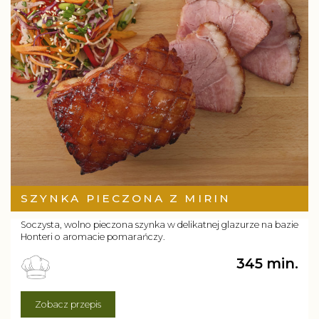
SZYNKA PIECZONA Z MIRIN
Soczysta, wolno pieczona szynka w delikatnej glazurze na bazie
Honteri o aromacie pomarańczy.
345 min.
Zobacz przepis