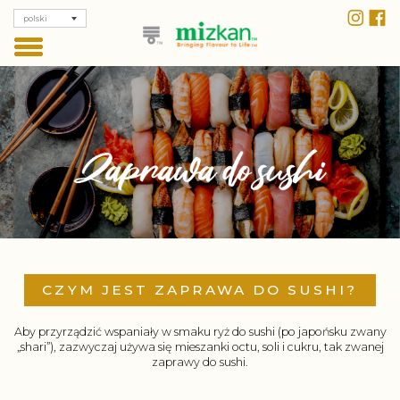
polski
CZYM JEST ZAPRAWA DO SUSHI?
Aby przyrządzić wspaniały w smaku ryż do sushi (po japońsku zwany
„shari”), zazwyczaj używa się mieszanki octu, soli i cukru, tak zwanej
zaprawy do sushi.