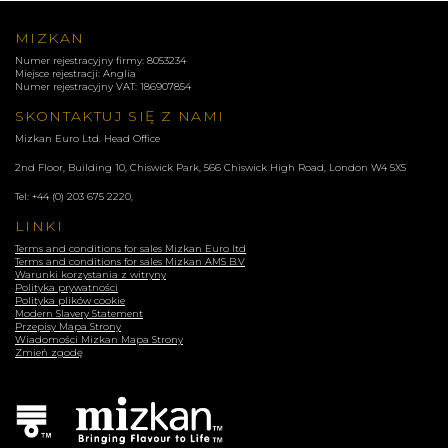
MIZKAN
Numer rejestracyjny firmy: 8053234
Miejsce rejestracji: Anglia
Numer rejestracyjny VAT: 186907854
SKONTAKTUJ SIĘ Z NAMI
Mizkan Euro Ltd. Head Office
2nd Floor, Building 10, Chiswick Park, 566 Chiswick High Road, London
W4 5XS
Tel:
+44 (0) 203 675 2220
,
LINKI
Terms and conditions for sales Mizkan Euro ltd
Terms and conditions for sales Mizkan AMS B.V
Warunki korzystania z witryny
Polityka prywatności
Polityka plików cookie
Modern Slavery Statement
Przepisy Mapa Strony
Wiadomości Mizkan Mapa Strony
Zmień zgodę