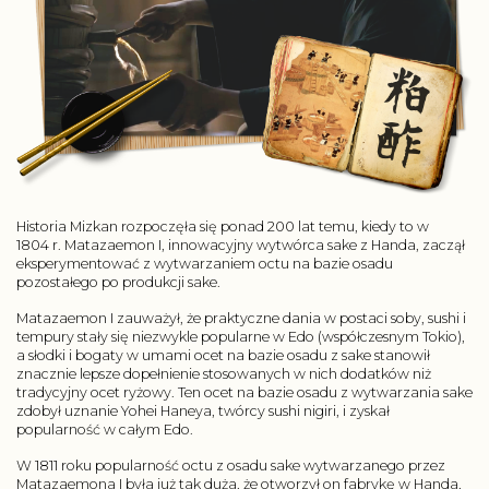
Historia Mizkan rozpoczęła się ponad 200 lat temu, kiedy to w
1804 r. Matazaemon I, innowacyjny wytwórca sake z Handa, zaczął
eksperymentować z wytwarzaniem octu na bazie osadu
pozostałego po produkcji sake.
Matazaemon I zauważył, że praktyczne dania w postaci soby, sushi i
tempury stały się niezwykle popularne w Edo (współczesnym Tokio),
a słodki i bogaty w umami ocet na bazie osadu z sake stanowił
znacznie lepsze dopełnienie stosowanych w nich dodatków niż
tradycyjny ocet ryżowy. Ten ocet na bazie osadu z wytwarzania sake
zdobył uznanie Yohei Haneya, twórcy sushi nigiri, i zyskał
popularność w całym Edo.
W 1811 roku popularność octu z osadu sake wytwarzanego przez
Matazaemona I była już tak duża, że otworzył on fabrykę w Handa,