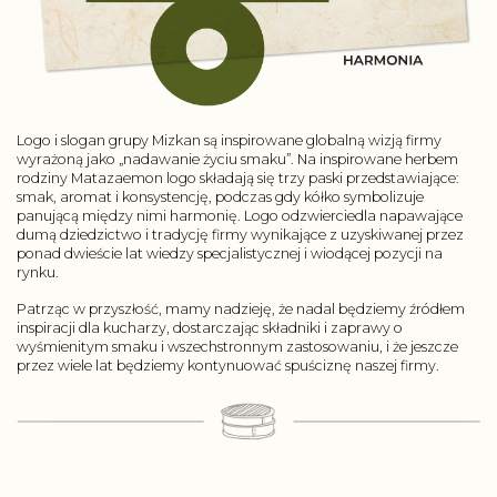
Logo i slogan grupy Mizkan są inspirowane globalną wizją firmy
wyrażoną jako „nadawanie życiu smaku”. Na inspirowane herbem
rodziny Matazaemon logo składają się trzy paski przedstawiające:
smak, aromat i konsystencję, podczas gdy kółko symbolizuje
panującą między nimi harmonię. Logo odzwierciedla napawające
dumą dziedzictwo i tradycję firmy wynikające z uzyskiwanej przez
ponad dwieście lat wiedzy specjalistycznej i wiodącej pozycji na
rynku.
Patrząc w przyszłość, mamy nadzieję, że nadal będziemy źródłem
inspiracji dla kucharzy, dostarczając składniki i zaprawy o
wyśmienitym smaku i wszechstronnym zastosowaniu, i że jeszcze
przez wiele lat będziemy kontynuować spuściznę naszej firmy.