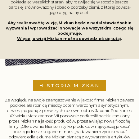
dokładając wszelkich starań, aby rozwijać się w sposób jeszcze
bardziej zrównoważony i dbać o potrzeby ziemi, z której powstał
jego oryginalny ocet.
Aby realizować tę wizję, Mizkan będzie nadal stawiać sobie
wyzwania i wprowadzać innowacje we wszystkim, czego się
podejmuje.
Więcej o wizji Mizkan można dowiedzieć się tutaj
.
HISTORIA MIZKAN
Ze względu na swoje zaangażowanie w jakość firma Mizkan zawsze
podkreślała różnicę miedzy octem warzonym a syntetycznym,
otwierając jedną z pierwszych rozlewni octu w Japonii. Pod koniec
XX wieku Matazaemon VII ponownie podkreślił nacisk kładziony
przez Mizkan na jakość produktów, przestawiając nową filozofię
firmy. „Oferowanie klientom tylko produktów najwyższej jakości”
oraz zgodne ze sloganem marki „nadawaniem życiu smaku”
odzwierciedlają dumę Mizkan płynącą z wytwarzania artykułów