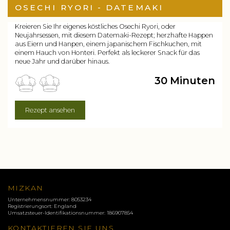
OSECHI RYORI - DATEMAKI
Kreieren Sie Ihr eigenes köstliches Osechi Ryori, oder
Neujahrsessen, mit diesem Datemaki-Rezept; herzhafte Happen
aus Eiern und Hanpen, einem japanischem Fischkuchen, mit
einem Hauch von Honteri. Perfekt als leckerer Snack für das
neue Jahr und darüber hinaus.
30 Minuten
Rezept ansehen
MIZKAN
Unternehmensnummer: 8053234
Registrierungsort: England
Umsatzsteuer-Identifikationsnummer: 186907854
KONTAKTIEREN SIE UNS