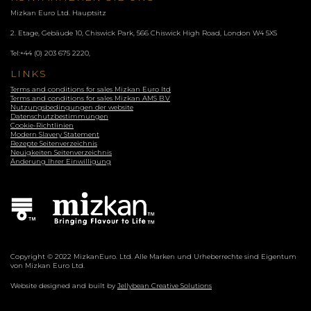
Mizkan Euro Ltd. Hauptsitz
2. Etage, Gebäude 10, Chiswick Park, 566 Chiswick High Road, London
W4 5XS
Tel:
+44 (0) 203 675 2220
,
LINKS
Terms and conditions for sales Mizkan Euro ltd
Terms and conditions for sales Mizkan AMS B.V
Nutzungsbedingungen der website
Datenschutzbestimmungen
Cookie-Richtlinien
Modern Slavery Statement
Rezepte Seitenverzeichnis
Neuigkeiten Seitenverzeichnis
Änderung Ihrer Einwilligung
Copyright © 2022 MizkanEuro. Ltd. Alle Marken und Urheberrechte sind Eigentum
von Mizkan Euro Ltd.
Website designed and built by
Jellybean Creative Solutions