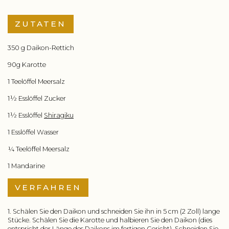
ZUTATEN
350 g Daikon-Rettich
90g Karotte
1 Teelöffel Meersalz
1½ Esslöffel Zucker
1½ Esslöffel
Shiragiku
1 Esslöffel Wasser
¼ Teelöffel Meersalz
1 Mandarine
VERFAHREN
1. Schälen Sie den Daikon und schneiden Sie ihn in 5 cm (2 Zoll) lange
Stücke. Schälen Sie die Karotte und halbieren Sie den Daikon (dies
entspricht der Länge des Daikons im fertigen Gericht). Schneiden Sie