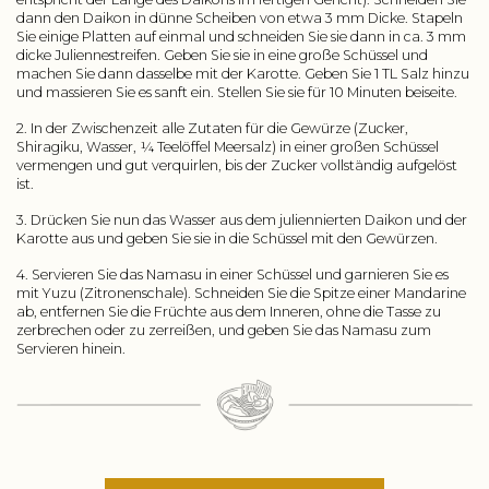
dann den Daikon in dünne Scheiben von etwa 3 mm Dicke. Stapeln
Sie einige Platten auf einmal und schneiden Sie sie dann in ca. 3 mm
dicke Juliennestreifen. Geben Sie sie in eine große Schüssel und
machen Sie dann dasselbe mit der Karotte. Geben Sie 1 TL Salz hinzu
und massieren Sie es sanft ein. Stellen Sie sie für 10 Minuten beiseite.
2. In der Zwischenzeit alle Zutaten für die Gewürze (Zucker,
Shiragiku, Wasser, ¼ Teelöffel Meersalz) in einer großen Schüssel
vermengen und gut verquirlen, bis der Zucker vollständig aufgelöst
ist.
3. Drücken Sie nun das Wasser aus dem juliennierten Daikon und der
Karotte aus und geben Sie sie in die Schüssel mit den Gewürzen.
4. Servieren Sie das Namasu in einer Schüssel und garnieren Sie es
mit Yuzu (Zitronenschale). Schneiden Sie die Spitze einer Mandarine
ab, entfernen Sie die Früchte aus dem Inneren, ohne die Tasse zu
zerbrechen oder zu zerreißen, und geben Sie das Namasu zum
Servieren hinein.