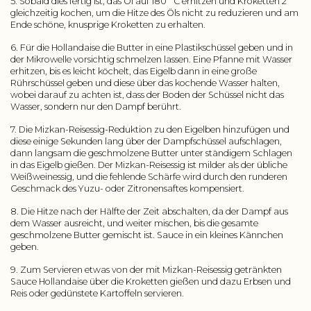
5. Sobald dies fertig ist, das Öl auf 180˚ C erhitzen und Kroketten 2
gleichzeitig kochen, um die Hitze des Öls nicht zu reduzieren und am
Ende schöne, knusprige Kroketten zu erhalten.
6. Für die Hollandaise die Butter in eine Plastikschüssel geben und in
der Mikrowelle vorsichtig schmelzen lassen. Eine Pfanne mit Wasser
erhitzen, bis es leicht köchelt, das Eigelb dann in eine große
Rührschüssel geben und diese über das kochende Wasser halten,
wobei darauf zu achten ist, dass der Boden der Schüssel nicht das
Wasser, sondern nur den Dampf berührt.
7. Die Mizkan-Reisessig-Reduktion zu den Eigelben hinzufügen und
diese einige Sekunden lang über der Dampfschüssel aufschlagen,
dann langsam die geschmolzene Butter unter ständigem Schlagen
in das Eigelb gießen. Der Mizkan-Reisessig ist milder als der übliche
Weißweinessig, und die fehlende Schärfe wird durch den runderen
Geschmack des Yuzu- oder Zitronensaftes kompensiert.
8. Die Hitze nach der Hälfte der Zeit abschalten, da der Dampf aus
dem Wasser ausreicht, und weiter mischen, bis die gesamte
geschmolzene Butter gemischt ist. Sauce in ein kleines Kännchen
geben.
9. Zum Servieren etwas von der mit Mizkan-Reisessig getränkten
Sauce Hollandaise über die Kroketten gießen und dazu Erbsen und
Reis oder gedünstete Kartoffeln servieren.