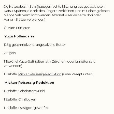
2 g Katsuobushi-Salz (hausgemachte Mischung aus getrockneten
Katsu-Spänen, die mit den Fingern zerkleinert und mit einer gleichen
Menge Salz vermischt werden. Alternativ zerkleinerte Nori oder
Aonori-Blätter verwenden)
Öl zum Frittieren
Yuzu Hollandaise
125 g geschmolzene, ungesalzene Butter
2 Eigelb
1 Teelöffel Yuzu-Saft (alternativ Zitronen- oder Limettensaft
verwenden)
1 Esslöffel
Mizkan-Reisessig-Reduktion
(siehe Rezept unten)
Mizkan-Reisessig-Reduktion
1 Esslöffel Schalottenwürfel
1 Esslöffel Chiliflocken
1 Esslöffel Estragon, gewürfelt