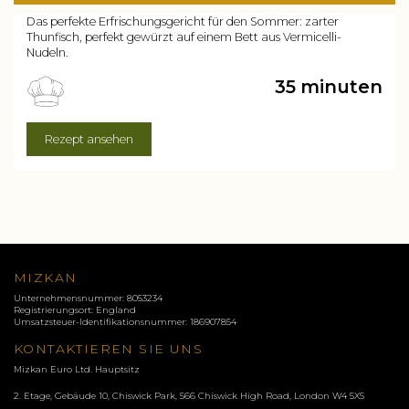
Das perfekte Erfrischungsgericht für den Sommer: zarter
Thunfisch, perfekt gewürzt auf einem Bett aus Vermicelli-
Nudeln.
35 minuten
Rezept ansehen
MIZKAN
Unternehmensnummer: 8053234
Registrierungsort: England
Umsatzsteuer-Identifikationsnummer: 186907854
KONTAKTIEREN SIE UNS
Mizkan Euro Ltd. Hauptsitz
2. Etage, Gebäude 10, Chiswick Park, 566 Chiswick High Road, London
W4 5XS