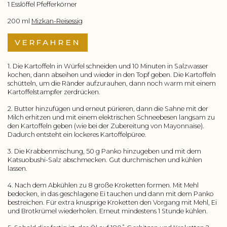
1 Esslöffel Pfefferkörner
200 ml
Mizkan-Reisessig
VERFAHREN
1. Die Kartoffeln in Würfel schneiden und 10 Minuten in Salzwasser
kochen, dann abseihen und wieder in den Topf geben. Die Kartoffeln
schütteln, um die Ränder aufzurauhen, dann noch warm mit einem
Kartoffelstampfer zerdrücken.
2. Butter hinzufügen und erneut pürieren, dann die Sahne mit der
Milch erhitzen und mit einem elektrischen Schneebesen langsam zu
den Kartoffeln geben (wie bei der Zubereitung von Mayonnaise).
Dadurch entsteht ein lockeres Kartoffelpüree.
3. Die Krabbenmischung, 50 g Panko hinzugeben und mit dem
Katsuobushi-Salz abschmecken. Gut durchmischen und kühlen
lassen.
4. Nach dem Abkühlen zu 8 große Kroketten formen. Mit Mehl
bedecken, in das geschlagene Ei tauchen und dann mit dem Panko
bestreichen. Für extra knusprige Kroketten den Vorgang mit Mehl, Ei
und Brotkrümel wiederholen. Erneut mindestens 1 Stunde kühlen.