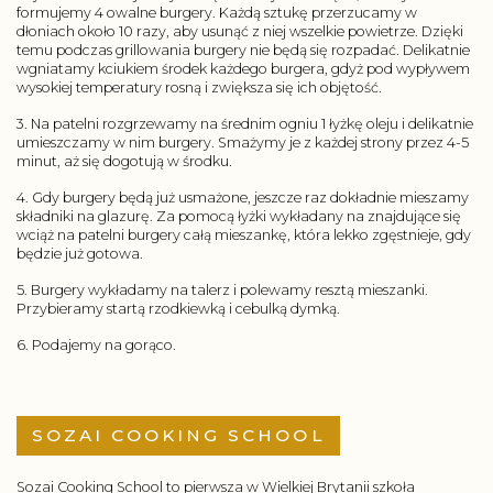
formujemy 4 owalne burgery. Każdą sztukę przerzucamy w
dłoniach około 10 razy, aby usunąć z niej wszelkie powietrze. Dzięki
temu podczas grillowania burgery nie będą się rozpadać. Delikatnie
wgniatamy kciukiem środek każdego burgera, gdyż pod wypływem
wysokiej temperatury rosną i zwiększa się ich objętość.
3. Na patelni rozgrzewamy na średnim ogniu 1 łyżkę oleju i delikatnie
umieszczamy w nim burgery. Smażymy je z każdej strony przez 4-5
minut, aż się dogotują w środku.
4. Gdy burgery będą już usmażone, jeszcze raz dokładnie mieszamy
składniki na glazurę. Za pomocą łyżki wykładany na znajdujące się
wciąż na patelni burgery całą mieszankę, która lekko zgęstnieje, gdy
będzie już gotowa.
5. Burgery wykładamy na talerz i polewamy resztą mieszanki.
Przybieramy startą rzodkiewką i cebulką dymką.
6. Podajemy na gorąco.
SOZAI COOKING SCHOOL
Sozai Cooking School to pierwsza w Wielkiej Brytanii szkoła