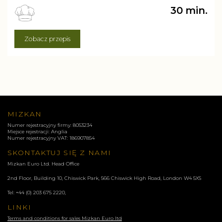
30 min.
Zobacz przepis
MIZKAN
Numer rejestracyjny firmy: 8053234
Miejsce rejestracji: Anglia
Numer rejestracyjny VAT: 186907854
SKONTAKTUJ SIĘ Z NAMI
Mizkan Euro Ltd. Head Office
2nd Floor, Building 10, Chiswick Park, 566 Chiswick High Road, London
W4 5XS
Tel:
+44 (0) 203 675 2220
,
LINKI
Terms and conditions for sales Mizkan Euro ltd