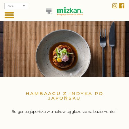
polski
HAMBAAGU Z INDYKA PO
JAPOŃSKU
Burger po japońsku w smakowitej glazurze na bazie Honteri.