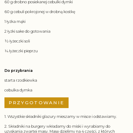
60 g drobno posiekanej cebulki dymki
60 g cebuli pokrojonej w drobną kostkę
1 łyżka mąki
2 łyżki sake do gotowania
½ łyżeczki soli
¼ łyżeczki pieprzu
Do przybrania
starta rzodkiewka
cebulka dymka
PRZYGOTOWANIE
1. Wszystkie składniki glazury mieszamy w misce i odstawiamy.
2. Składniki na burgery wkładamy do miski i wyrabiamy do
uzyskania zwartej masy. Masę dzielimy na 4 części, z których