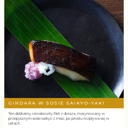
GINDARA W SOSIE SAIKYO-YAKI
Ten delikatny i smakowity filet z dorsza, marynowany w
przepysznym sosie saikyo z miso, po prostu rozpływa się w
ustach.