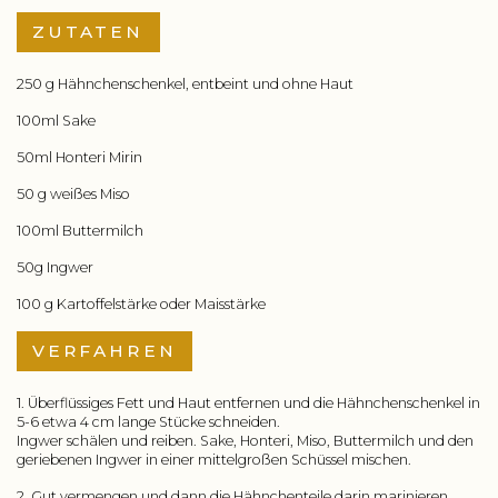
ZUTATEN
250 g Hähnchenschenkel, entbeint und ohne Haut
100ml Sake
50ml Honteri Mirin
50 g weißes Miso
100ml Buttermilch
50g Ingwer
100 g Kartoffelstärke oder Maisstärke
VERFAHREN
1. Überflüssiges Fett und Haut entfernen und die Hähnchenschenkel in
5-6 etwa 4 cm lange Stücke schneiden.
Ingwer schälen und reiben. Sake, Honteri, Miso, Buttermilch und den
geriebenen Ingwer in einer mittelgroßen Schüssel mischen.
2. Gut vermengen und dann die Hähnchenteile darin marinieren.