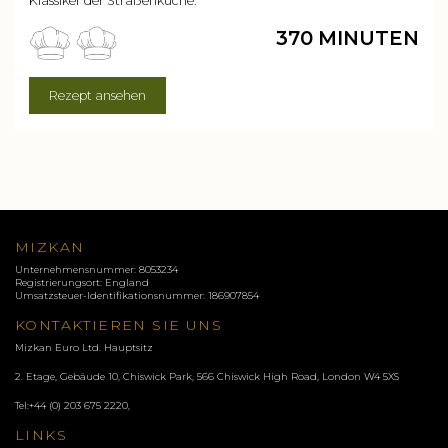
Klassiker der Straßenküche.
370 MINUTEN
Rezept ansehen
MIZKAN
Unternehmensnummer: 8053234
Registrierungsort: England
Umsatzsteuer-Identifikationsnummer: 186907854
KONTAKTIEREN SIE UNS
Mizkan Euro Ltd. Hauptsitz
2. Etage, Gebäude 10, Chiswick Park, 566 Chiswick High Road, London
W4 5XS
Tel:
+44 (0) 203 675 2220
,
LINKS