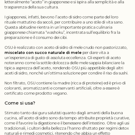
letteralmente “aceto” in giapponese e si ispira alla semplicità e alla
trasparenza della sua cultura.
I giapponesi, infatti, bevono l’aceto di sidro come parte del loro
rituale mattutino da secoli, per contribuire a uno stile di vita sano.
Questa abitudine rientra in un’importante pratica culinaria
giapponese chiamata “washoku”, incentrata sull’equilibrio fra la
preparazione e il consumo dei cibi.
OSU è realizzato con aceto di sidro di mele crudo non pastorizzato,
miscelato con succo naturale di mele
per dare vita a
un’esperienza di gusto di assoluta eccellenza. Gli esperti di aceto
noteranno come la sottile dolcezza delle mele sappia bilanciare la
tipica asprezza dell’aceto, rendendo OSU più appetibile degli altri
aceti di sidro, nonché un’ottima soluzione per condire il riso da sushi.
Non filtrato, OSU contiene la madre (ricca di proteine) ed è privo di
coloranti, aromatizzanti e conservanti artificiali, oltre a essere è
certificato come prodotto vegano.
Come si usa?
Stimato tanto dai guru salutisti quanto dagli amanti della buona
cucina, all’aceto di sidro sono da tempo attribuite proprietà curative,
come il favorire la digestione e il benessere dell’intestino. Oltre agli usi
tradizionali, i cultori della bellezza l’hanno sfruttato per regimi detox
naturali e rimedi cosmetici, ritenendo che abbia un effetto