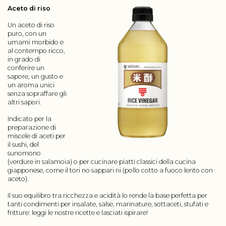
Aceto di riso
Un aceto di riso
puro, con un
umami morbido e
al contempo ricco,
in grado di
conferire un
sapore, un gusto e
un aroma unici
senza sopraffare gli
altri sapori.
Indicato per la
preparazione di
miscele di aceti per
il sushi, del
sunomono
(verdure in salamoia) o per cucinare piatti classici della cucina
giapponese, come il tori no sappari ni (pollo cotto a fuoco lento con
aceto).
Il suo equilibro tra ricchezza e acidità lo rende la base perfetta per
tanti condimenti per insalate, salse, marinature, sottaceti, stufati e
fritture: leggi le nostre ricette e lasciati ispirare!