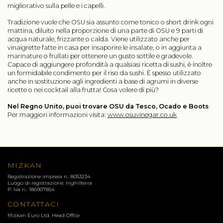
migliorativo sulla pelle e i capelli.
Tradizione vuole che OSU sia assunto come tonico o short drink ogni
mattina, diluito nella proporzione di una parte di OSU e 9 parti di
acqua naturale, frizzante o calda. Viene utilizzato anche per
vinaigrette fatte in casa per insaporire le insalate, o in aggiunta a
marinature o frullati per ottenere un gusto sottile e gradevole.
Capace di aggiungere profondità a qualsiasi ricetta di sushi, è inoltre
un formidabile condimento per il riso da sushi. È spesso utilizzato
anche in sostituzione agli ingredienti a base di agrumi in diverse
ricette o nei cocktail alla frutta! Cosa volere di più?
Nel Regno Unito, puoi trovare OSU da Tesco, Ocado e Boots
Per maggiori informazioni visita:
www.osuvinegar.co.uk
MIZKAN
Registrazione impresa n.: 8053234
Luogo di registrazione: Inghilterra
P. Iva n.: 186907854
CONTATTACI
Mizkan Euro Ltd. Head Office