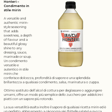
Honteri –
Condimento in
stile mirin
A versatile and
authentic mirin-
style seasoning
that adds
sweetness, a depth
of flavour and a
beautiful glossy
shine to any
dressing, sauce,
marinade or soup.
Un condimento
versatile e
autentico in stile
mirin che
conferisce dolcezza, profondità di sapore e una splendida
brillantezza a qualsiasi condimento, salsa, marinatura o zuppa.
Ottimo sostituto dell’alcol di cottura per deglassare o aggiungere
umami, offre un modo più semplice dello zucchero per addolcire i
piatti con un sapore più rotondo.
La sua versatilità esalta inoltre il sapore di qualsiasi ricetta mirin ed è
un perfetto abbinamento a okonomiyaki (frittelle salate) e gyoza