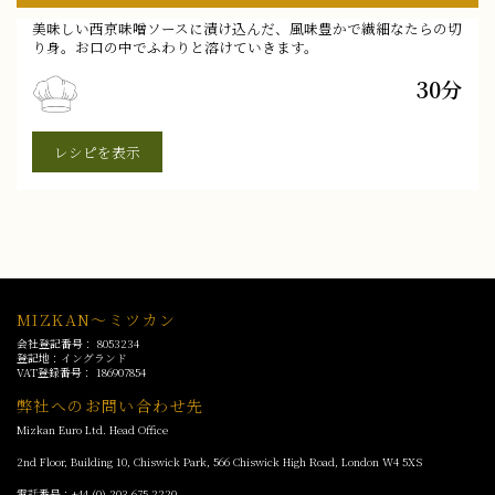
美味しい西京味噌ソースに漬け込んだ、風味豊かで繊細なたらの切
り身。お口の中でふわりと溶けていきます。
30分
レシピを表示
MIZKAN～ミツカン
会社登記番号： 8053234
登記地：イングランド
VAT登録番号： 186907854
弊社へのお問い合わせ先
Mizkan Euro Ltd. Head Office
2nd Floor, Building 10, Chiswick Park, 566 Chiswick High Road, London
W4 5XS
電話番号：
+44 (0) 203 675 2220
,