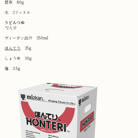
昆布 80g
水 2リットル
うどんつゆ
*1人分
ヴィーガン出汁 350ml
ほんてり
35g
しょうゆ 30g
塩 3.5g