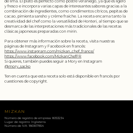
de lima. El plato es perfecto como postre veraniego, ya que es ligero
y fresco e incorpora varias capas de interesantes sabores gracias a la
combinación de ingredientes, como condimentos cítricos, pepitas de
cacao, pimienta sansho y crème fraiche. La receta encarna tanto la
creatividad del chef como la versatilidad de Honteri, al tiempo que se
desmarca de las interpretaciones más tradicionales de las recetas
clásicas japonesas preparadas con mirin.
Para obtener más información sobre la receta, visita nuestras
páginas de Instagram y Facebook en francés:
https://www.instagram.com/mizkan_chef_france/
https://www.facebook.com/MizkanChefFR
Si quieres, también puedes seguir a Mory en Instagram
@mory_sacko
Ten en cuenta que esta receta solo está disponible en francés por
cuestiones de copyright.
MIZKAN
Número de registro de empresa: 8053234
Lugar de registro: Inglaterra
Número de IVA: 186907854