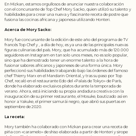
En Mizkan, estamos orgullosos de anunciar nuestra colaboración
con el concursante de Top Chef Mory Sacko, quien utilizó su talento y
habilidades para crear una nueva y fascinante receta de postre que
fusiona las cocinas africana y japonesa utilizando Honteri.
Acerca de Mory Sacko:
Mory fue concursante de la edición de este año del programa de TV
francés Top Chef y , a día de hoy, es ya una de las principales nuevas
figuras culinarias del país. Mory, que ha acumulado más de 120.000
seguidores en Instagram en tan solo unos meses, no es solo popular,
sino que ha demostrado tener un enorme talento a la hora de
fusionar sabores africanos y japoneses de una forma única. Mory
perfeccionó sus habilidades trabajando bajo las órdenes del famoso
chef Thierry Marx en el Mandarin Oriental, y tras su paso por Top
Chef, recaló en el restaurante Edo del «Palais de Tokyo» de París,
donde ha elaborado exclusivos platos durante la temporada de
verano. Ahora, está iniciando su propia andadura creativa con la
inauguración de su primer restaurante, el Mosuke, bautizado así en
honor a Yakuke, el primer samurái negro, que abrió sus puertas en
septiembre de 2020.
La receta:
Mory también ha colaborado con Mizkan para crear una receta de
piña con «caramelo» de shiso elaborada a partir de Honteri y sirope