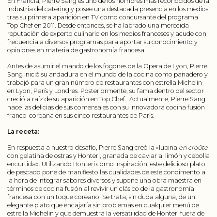
En Francia, Pierre Sang es uno de los nombres más reconocidos de la
industria del catering y posee una destacada presencia en los medios
tras su primera aparición en TV como concursante del programa
Top Chef en 2011. Desde entonces, se ha labrado una merecida
reputación de experto culinario en los medios franceses y acude con
frecuencia a diversos programas para aportar su conocimiento y
opiniones en materia de gastronomía francesa.
Antes de asumir el mando de los fogones de la Opera de Lyon, Pierre
Sang inició su andadura en el mundo de la cocina como panadero y
trabajó para un gran número de restaurantes con estrella Michelin
en Lyon, París y Londres. Posteriormente, su fama dentro del sector
creció a raíz de su aparición en Top Chef. Actualmente, Pierre Sang
hace las delicias de sus comensales con su innovadora cocina fusión
franco-coreana en sus cinco restaurantes de París.
La receta:
En respuesta a nuestro desafío, Pierre Sang creó la «lubina
en croûte
con gelatina de ostras y Honteri, granada de caviar al limón y cebolla
encurtida». Utilizando Honteri como inspiración, este delicioso plato
de pescado pone de manifiesto las cualidades de este condimento a
la hora de integrar sabores diversos y supone una obra maestra en
términos de cocina fusión al revivir un clásico de la gastronomía
francesa con un toque coreano. Se trata, sin duda alguna, de un
elegante plato que encajaría sin problemas en cualquier menú de
estrella Michelin y que demuestra la versatilidad de Honteri fuera de