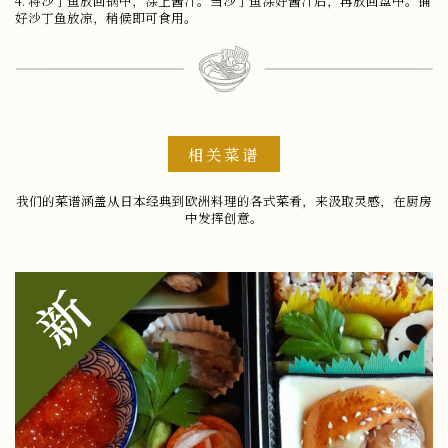
4. 将沙丁鱼放回锅中，涂上酱汁。当沙丁鱼涂好酱汁后，再放回盘中。铺
好沙丁鱼放凉，稍候即可食用。
相关菜谱
我们的菜谱涵盖从日本经典到欧洲料理的各式菜肴，来汲取灵感，在厨房
中发挥创意。