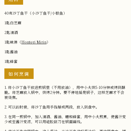
40克沙丁鱼干（小沙丁鱼干/小银鱼）
1匙白芝麻
2匙清酒
1匙味淋（
Honteri Mirin
）
1匙酱油
1匙蜂蜜
如何烹调
1. 将小沙丁鱼干放进煎锅里（不用放油），用中小火烘5-10分钟或烤到酥
脆。将芝麻放入锅中，烘烤2分钟。要不停地摇晃锅子，这样芝麻才不会
被烧焦。
2. 可以的时候，将沙丁鱼用手指掰成两段，放入到盘中。
3. 在同一煎锅中，加入清酒、酱油、糖和蜂蜜，用中小火熬煮，使酱汁变
少或至酱汁变浓，可以用硅胶刮刀在锅面画线。