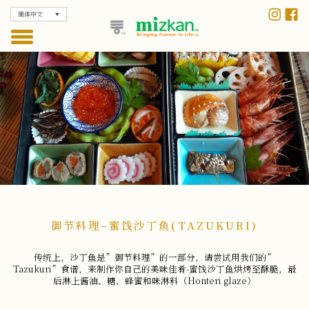
简体中文
御节料理–蜜饯沙丁鱼(TAZUKURI)
传统上，沙丁鱼是”御节料理”的一部分，请尝试用我们的”
Tazukuri”食谱，来制作你自己的美味佳肴-蜜饯沙丁鱼烘烤至酥脆，最
后淋上酱油、糖、蜂蜜和味淋料（Honteri glaze）