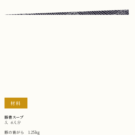
材料
豚骨スープ
5、6人分
豚の背がら 1.25kg