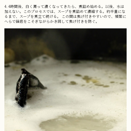
4. 4時間後、白く濁って濃くなってきたら、煮詰め始める。以後、水は
加えない。このプロセスでは、スープを煮詰めて濃縮する。約半量にな
るまで、スープを煮立て続ける。 この間は焦げ付きやすいので、頻繁に
へらで鍋底をこそぎながらかき回して焦げ付きを防ぐ。