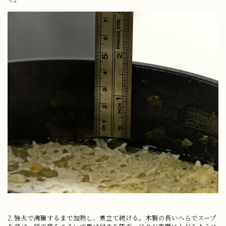
2. 強火で沸騰するまで加熱し、煮立て続ける。木製の長いへらでスープ