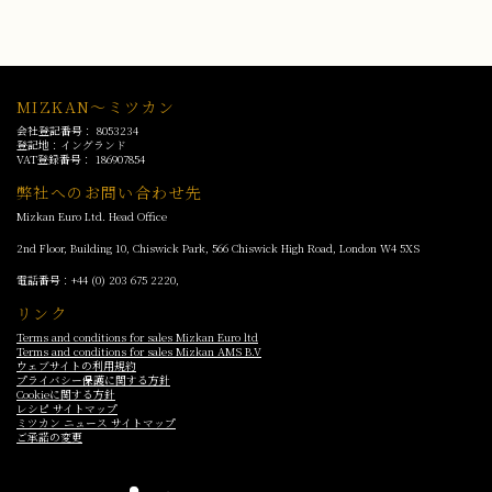
MIZKAN～ミツカン
会社登記番号： 8053234
登記地：イングランド
VAT登録番号： 186907854
弊社へのお問い合わせ先
Mizkan Euro Ltd. Head Office
2nd Floor, Building 10, Chiswick Park, 566 Chiswick High Road, London
W4 5XS
電話番号：
+44 (0) 203 675 2220
,
リンク
Terms and conditions for sales Mizkan Euro ltd
Terms and conditions for sales Mizkan AMS B.V
ウェブサイトの利用規約
プライバシー保護に関する方針
Cookieに関する方針
レシピ サイトマップ
ミツカン ニュース サイトマップ
ご承諾の変更