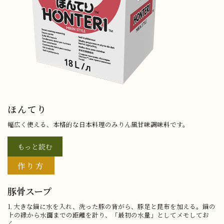
ほんてり
幅広く使える、本格的な日本料理のみりん風甘味調味料です。
もっと読む
作り方
豚骨スープ
1. 大きな鍋に水を入れ、洗った豚の背がら、豚足と昆布を加える。鍋の
上の縁から水面までの距離を計り、「最初の水量」としてメモしてお
く。