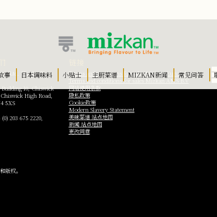
们
链接
ro Ltd. Head Office
Terms and conditions for sales Mizkan Euro ltd
故事
日本调味料
小贴士
主厨菜谱
MIZKAN新闻
常见问答
Terms and conditions for sales Mizkan AMS B.V
网站使用条款
 Building 10, Chiswick
隐私政策
 Chiswick High Road,
Cookie政策
4 5XS
Modern Slavery Statement
美味菜谱 站点地图
 (0) 203 675 2220
,
新闻 站点地图
更改同意
有商标和版权。