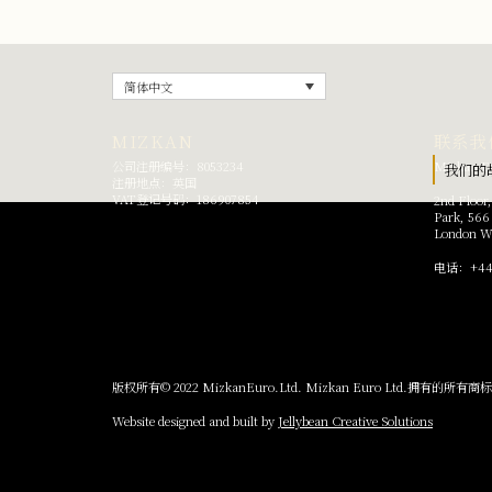
简体中文
MIZKAN
联系我
公司注册编号：8053234
Mizkan Eu
我们的
注册地点：英国
VAT登记号码：186907854
2nd Floor,
Park, 566
London
W
电话：
+44
版权所有© 2022 MizkanEuro.Ltd. Mizkan Euro Ltd.拥有的所
Website designed and built by
Jellybean Creative Solutions